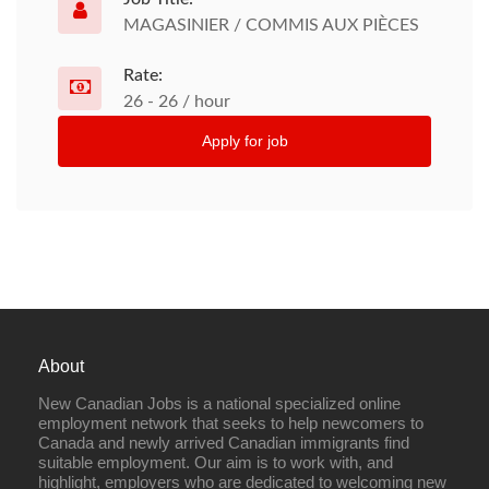
MAGASINIER / COMMIS AUX PIÈCES
Rate:
26 - 26 / hour
Apply for job
About
New Canadian Jobs is a national specialized online
employment network that seeks to help newcomers to
Canada and newly arrived Canadian immigrants find
suitable employment. Our aim is to work with, and
highlight, employers who are dedicated to welcoming new