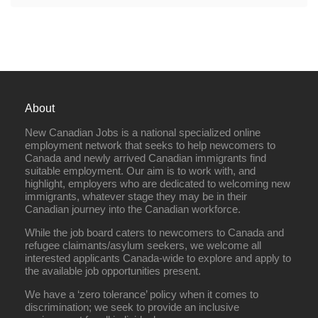
About
New Canadian Jobs is a national specialized online
employment network that seeks to help newcomers to
Canada and newly arrived Canadian immigrants find
suitable employment. Our aim is to work with, and
highlight, employers who are dedicated to welcoming new
immigrants, whatever stage they may be in their
Canadian journey into the Canadian workforce.
While the job board caters to newcomers to Canada and
refugee claimants/asylum seekers, we welcome all
interested applicants Canada-wide to explore and apply to
the available job opportunities present.
We have a ‘zero tolerance’ policy when it comes to
discrimination; we seek to provide an inclusive